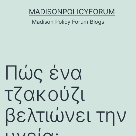
Skip
MADISONPOLICYFORUM
to
Madison Policy Forum Blogs
content
Πώς ένα
τζακούζι
βελτιώνει την