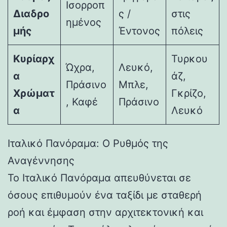
Ισορροπ
Διαδρο
ς /
στις
ημένος
μής
Έντονος
πόλεις
Κυρίαρχ
Τυρκου
Ώχρα,
Λευκό,
α
άζ,
Πράσινο
Μπλε,
Χρώματ
Γκρίζο,
, Καφέ
Πράσινο
α
Λευκό
Ιταλικό Πανόραμα: Ο Ρυθμός της
Αναγέννησης
Το Ιταλικό Πανόραμα απευθύνεται σε
όσους επιθυμούν ένα ταξίδι με σταθερή
ροή και έμφαση στην αρχιτεκτονική και