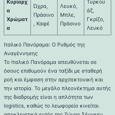
Κυρίαρχ
Τυρκου
Ώχρα,
Λευκό,
α
άζ,
Πράσινο
Μπλε,
Χρώματ
Γκρίζο,
, Καφέ
Πράσινο
α
Λευκό
Ιταλικό Πανόραμα: Ο Ρυθμός της
Αναγέννησης
Το Ιταλικό Πανόραμα απευθύνεται σε
όσους επιθυμούν ένα ταξίδι με σταθερή
ροή και έμφαση στην αρχιτεκτονική και
την ιστορία. Το μεγάλο πλεονέκτημα αυτής
της διαδρομής είναι η απλότητα των
logistics, καθώς το λεωφορείο κινείται
αποκλειστικά εντός της ζώνης Σένγκεν