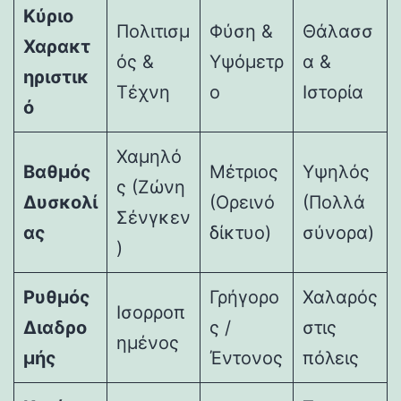
Κύριο
Πολιτισμ
Φύση &
Θάλασσ
Χαρακτ
ός &
Υψόμετρ
α &
ηριστικ
Τέχνη
ο
Ιστορία
ό
Χαμηλό
Βαθμός
Μέτριος
Υψηλός
ς (Ζώνη
Δυσκολί
(Ορεινό
(Πολλά
Σένγκεν
ας
δίκτυο)
σύνορα)
)
Ρυθμός
Γρήγορο
Χαλαρός
Ισορροπ
Διαδρο
ς /
στις
ημένος
μής
Έντονος
πόλεις