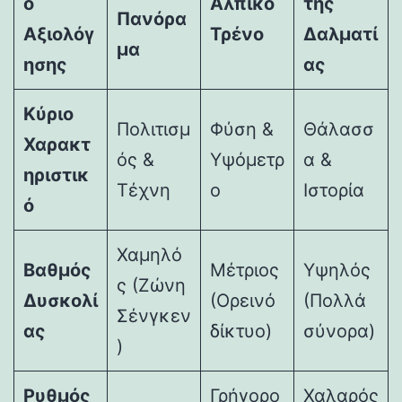
ο
Αλπικό
της
Πανόρα
Αξιολόγ
Τρένο
Δαλματί
μα
ησης
ας
Κύριο
Πολιτισμ
Φύση &
Θάλασσ
Χαρακτ
ός &
Υψόμετρ
α &
ηριστικ
Τέχνη
ο
Ιστορία
ό
Χαμηλό
Βαθμός
Μέτριος
Υψηλός
ς (Ζώνη
Δυσκολί
(Ορεινό
(Πολλά
Σένγκεν
ας
δίκτυο)
σύνορα)
)
Ρυθμός
Γρήγορο
Χαλαρός